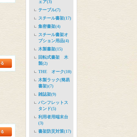
ェア(3)
テーブル(7)
スチール書架(17)
集密書架(4)
スチール書架オ
プション用品(4)
木製書架(15)
回転式書架 木
製(2)
THE オーク(10)
木製ラック(簡易
書架)(7)
雑誌架(9)
パンフレットス
タンド(5)
利用者用端末台
(3)
書架防災対策(17)