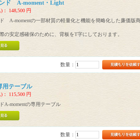
 A-moment・Light
)：
148,500
円
ド A-momentの一部材質の軽量化と機能を簡略化した廉価版
際の安定感確保のために、背板をT字にしております。
数量：
nt専用テーブル
)：
115,500
円
A-momentの専用テーブル
数量：