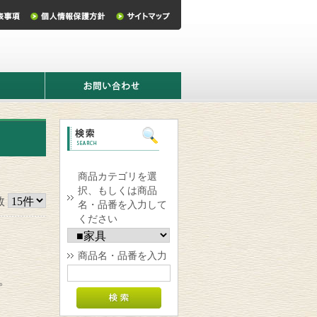
お
問
い
合
わ
せ
商品カテゴリを選
択、もしくは商品
数
名・品番を入力して
ください
商品名・品番を入力
。
。