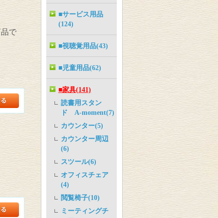
■サービス用品
(124)
商品で
■視聴覚用品(43)
■児童用品(62)
■家具(141)
読書用スタン
ド A-moment(7)
カウンター(5)
カウンター周辺
(6)
スツール(6)
オフィスチェア
(4)
閲覧椅子(10)
ミーティングチ