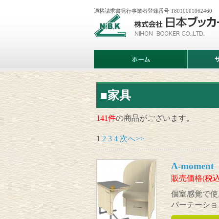
適格請求書発行事業者登録番号 T8010001062460
株
式
会
社
日
ホ
サ
本
ー
ー
ブ
ム
ビ
ッ
ス
カ
案
ー
内
■家具
141件
の商品がございます。
1
2
3
4
次へ>>
A-mome
販売価格(税込
個室感覚で使
パーテーショ