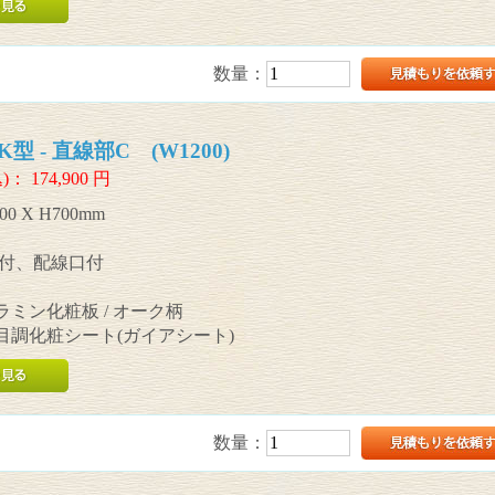
数量：
 - 直線部C (W1200)
)：
174,900
円
00 X H700mm
付、配線口付
メラミン化粧板 / オーク柄
木目調化粧シート(ガイアシート)
数量：