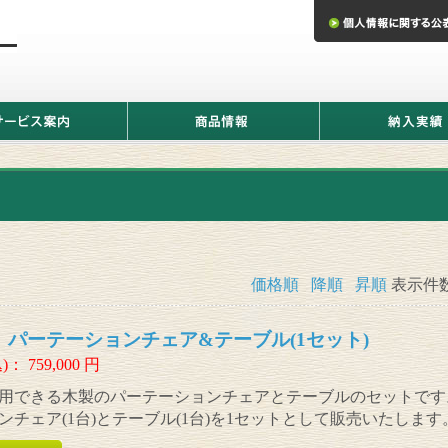
商
納
品
入
情
実
報
績
価格順
降順
昇順
表示件
nt パーテーションチェア&テーブル(1セット)
)：
759,000
円
用できる木製のパーテーションチェアとテーブルのセットです
ンチェア(1台)とテーブル(1台)を1セットとして販売いたします