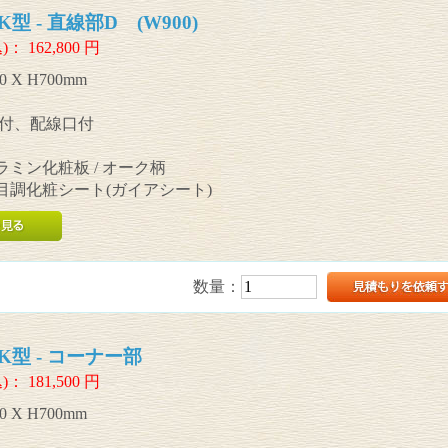
型 - 直線部D (W900)
)：
162,800
円
0 X H700mm
付、配線口付
メラミン化粧板 / オーク柄
木目調化粧シート(ガイアシート)
数量：
型 - コーナー部
)：
181,500
円
0 X H700mm