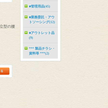
■管理用品(45)
■業務委託・アウ
トソーシング(12)
立型の腰
■アウトレット品
(9)
*** 製品チラシ・
資料等 ***(2)