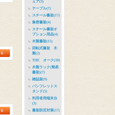
ェア(3)
テーブル(7)
スチール書架(17)
集密書架(4)
スチール書架オ
プション用品(4)
木製書架(15)
回転式書架 木
製(2)
THE オーク(10)
木製ラック(簡易
書架)(7)
雑誌架(9)
パンフレットス
タンド(5)
利用者用端末台
(3)
書架防災対策(17)