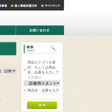
お
問
い
合
わ
せ
商品カテゴリを選
択、もしくは商品
数
名・品番を入力して
ください
商品名・品番を入力
。
。