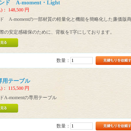
 A-moment・Light
)：
148,500
円
ド A-momentの一部材質の軽量化と機能を簡略化した廉価版
際の安定感確保のために、背板をT字にしております。
数量：
nt専用テーブル
)：
115,500
円
A-momentの専用テーブル
数量：