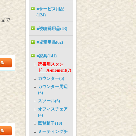
■サービス用品
(124)
商品で
■視聴覚用品(43)
■児童用品(62)
■家具(141)
読書用スタン
ド A-moment(7)
カウンター(5)
カウンター周辺
(6)
スツール(6)
オフィスチェア
(4)
閲覧椅子(10)
ミーティングチ