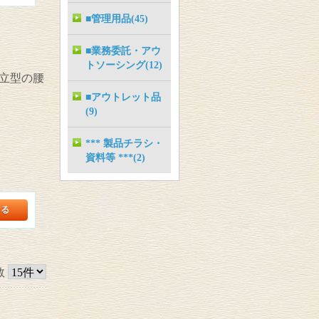
■管理用品(45)
■業務委託・アウ
トソーシング(12)
立型の腰
■アウトレット品
(9)
*** 製品チラシ・
資料等 ***(2)
数