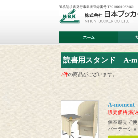
適格請求書発行事業者登録番号 T8010001062460
株
式
会
社
日
ホ
サ
本
ー
ー
ブ
ム
ビ
ッ
ス
カ
案
ー
内
読書用スタンド A-mo
7件
の商品がございます。
A-mome
販売価格(税込
個室感覚で使
パーテーショ