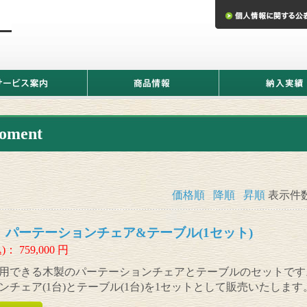
商
納
品
入
情
実
報
績
ment
価格順
降順
昇順
表示件
nt パーテーションチェア&テーブル(1セット)
)：
759,000
円
用できる木製のパーテーションチェアとテーブルのセットです
ンチェア(1台)とテーブル(1台)を1セットとして販売いたします