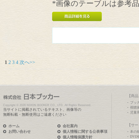
*画像のテーブルは参考
1
2
3
4
次へ>>
【商品
ブッ
Copyright ©
2026 NIHON BOOKER CO., LTD. All Rights Reserved.
視聴
当サイトに掲載されているテキスト、画像等の
児童
無断転載・無断使用はご遠慮ください
【サー
ホーム
会社案内
お問い合わせ
個人情報に関する公表事項
本の
DV
個人情報保護方針