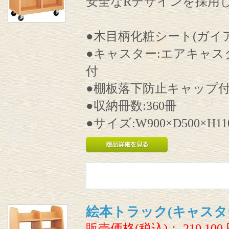
安全なRデザインを採用
●木目柄化粧シート(ガイ
●キャスター:エアキャス
付
●棚板落下防止キャップ
●収納冊数:360冊
●サイズ:W900×D500×H11
絵本トラック(キャスタ
販売価格(税込)：
210,100