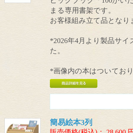
ビックブック「100かい
まる専用書架です。
お客様組み立て品となり
*2026年4月より製品
た。
*画像内の本はついてお
簡易絵本3列
販売価格(税込)：
28,600