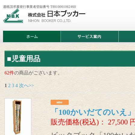
適格請求書発行事業者登録番号 T8010001062460
株
式
会
社
日
ホ
サ
商
本
ー
ー
品
ブ
ム
ビ
情
ッ
ス
報
カ
案
ー
内
■児童用品
62件
の商品がございます。
1
2
3
4
次へ>>
「100かいだてのいえ
販売価格(税込)：
27,500