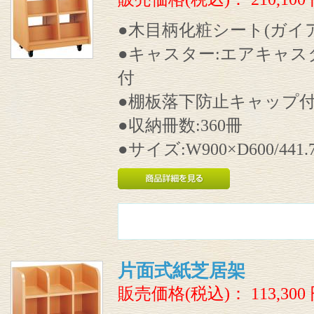
●木目柄化粧シート(ガイ
●キャスター:エアキャスタ
付
●棚板落下防止キャップ
●収納冊数:360冊
●サイズ:W900×D600/441.
片面式紙芝居架
販売価格(税込)：
113,300