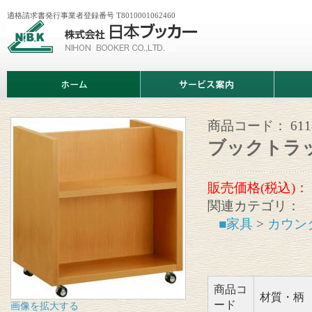
適格請求書発行事業者登録番号 T8010001062460
株
式
会
社
日
ホ
サ
商
本
ー
ー
品
ブ
ム
ビ
情
ッ
ス
報
カ
案
商品コード：
611
ー
内
ブックトラ
販売価格(税込)：
関連カテゴリ：
■家具
>
カウン
商品コ
材質・柄
ード
画像を拡大する