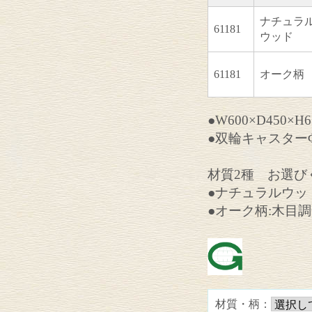
ナチュラ
61181
ウッド
61181
オーク柄
●W600×D450×H
●双輪キャスターΦ
材質2種 お選び
●ナチュラルウッ
●オーク柄:木目
材質・柄：