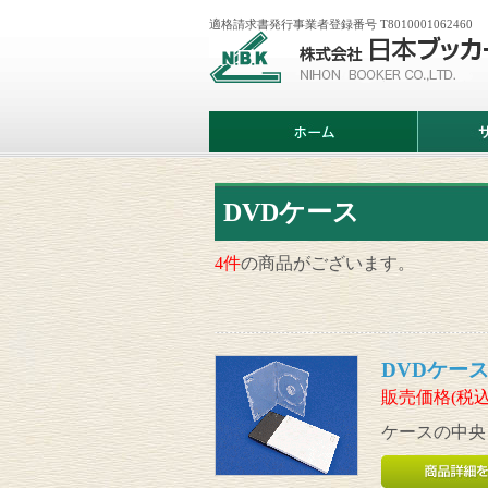
適格請求書発行事業者登録番号 T8010001062460
株
式
会
社
日
ホ
サ
本
ー
ー
ブ
ム
ビ
ッ
ス
カ
案
ー
内
DVDケース
4件
の商品がございます。
DVDケース1
販売価格(税込
ケースの中央