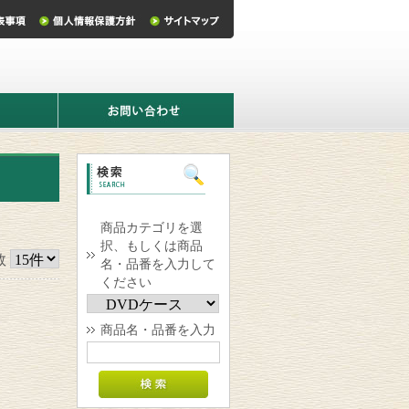
お
問
い
合
わ
せ
商品カテゴリを選
択、もしくは商品
数
名・品番を入力して
ください
商品名・品番を入力