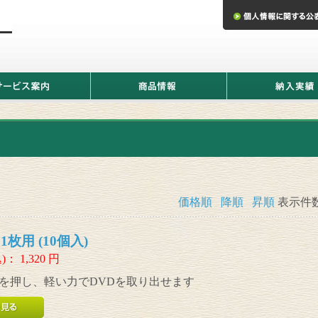
商
納
品
入
情
実
報
績
価格順
降順
昇順
表示件
枚用 (10個入)
)：
1,320
円
を押し、軽い力でDVDを取り出せます