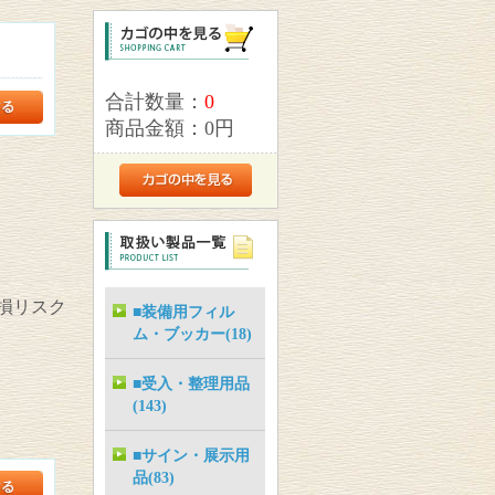
合計数量：
0
商品金額：
0円
損リスク
■装備用フィル
ム・ブッカー(18)
■受入・整理用品
(143)
■サイン・展示用
品(83)