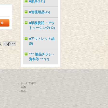
■家具(141)
■管理用品(45)
■業務委託・アウ
トソーシング(12)
■アウトレット品
(9)
数
*** 製品チラシ・
資料等 ***(2)
サービス用品
装備
家具