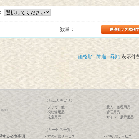
：
数量：
価格順
降順
昇順
表示件
【商品カテゴリ】
ブッカー他
受入・整理用品
erved.
視聴覚用品
管理用品
児童用品
サイン・展示用品
【サービス一覧】
関する公表事項
本の研磨サービス
CD研磨サービス