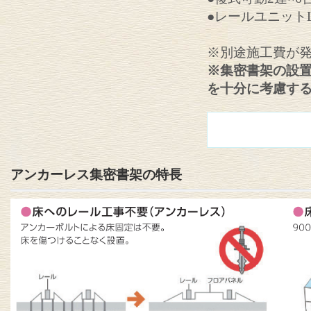
●レールユニットL
※別途施工費が
※集密書架の設
を十分に考慮す
アンカーレス集密書架の特長