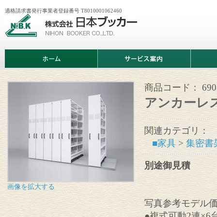
適格請求書発行事業者登録番号 T8010001062460
株
式
会
社
日
ホ
サ
商
本
ー
ー
品
ブ
ム
ビ
情
ッ
ス
報
カ
案
商品コード：
690
ー
内
アンカーレス
関連カテゴリ：
■家具
>
集密書
別途御見積
画像を拡大する
写真参考モデル価格 
●複式可動2連×6