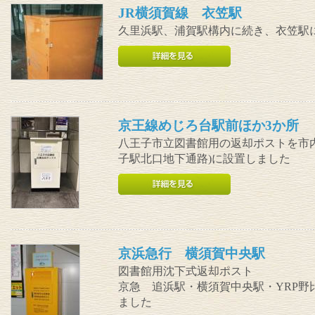
JR横須賀線 衣笠駅
久里浜駅、浦賀駅構内に続き、衣笠駅
京王線めじろ台駅前ほか3か所
八王子市立図書館用の返却ポストを市内
子駅北口地下通路)に設置しました
京浜急行 横須賀中央駅
図書館用沈下式返却ポスト
京急 追浜駅・横須賀中央駅・YRP
ました