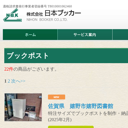
適格請求書発行事業者登録番号 T8010001062460
株
式
会
社
日
ホ
サ
商
本
ー
ー
品
ブ
ム
ビ
情
ッ
ス
報
カ
案
ー
内
ブックポスト
22件
の商品がございます。
1
2
次へ>>
佐賀県 嬉野市嬉野図書館
特注サイズでブックポストを制作・納
(2025年2月)