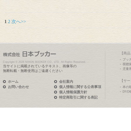
1
2
次へ>>
【商品
ブッ
Copyright ©
2026 NIHON BOOKER CO., LTD. All Rights Reserved.
視聴
当サイトに掲載されているテキスト、画像等の
児童
無断転載・無断使用はご遠慮ください
【サー
ホーム
会社案内
お問い合わせ
個人情報に関する公表事項
本の
DV
個人情報保護方針
特定商取引に関する表記