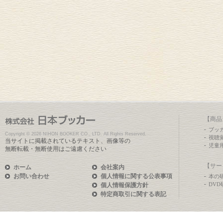
【商品
ブッ
Copyright ©
2026 NIHON BOOKER CO., LTD. All Rights Reserved.
視聴
当サイトに掲載されているテキスト、画像等の
児童
無断転載・無断使用はご遠慮ください
【サー
ホーム
会社案内
お問い合わせ
個人情報に関する公表事項
本の
DV
個人情報保護方針
特定商取引に関する表記