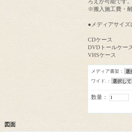
ろえが可能です
※搬入施工費・
●メディアサイズ
CDケース 
DVDトールケー
VHSケース 
メディア書架：
ワイド.：
数量：
図面