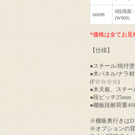
8段両面 :
66698
(W900)
*価格は全てお見
【仕様】
●スチール/焼付
●木パネル/ナラ
(F☆☆☆☆)
●木天板、スチー
●段ピッチ25mm
●棚板段耐荷重40k
※棚板奥行きはD1
※オプションの背