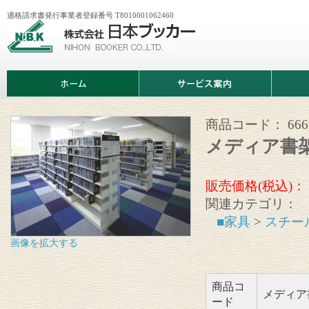
適格請求書発行事業者登録番号 T8010001062460
株
式
会
社
日
ホ
サ
商
本
ー
ー
品
ブ
ム
ビ
情
ッ
ス
報
カ
案
商品コード：
66
ー
内
メディア書
販売価格(税込)：
関連カテゴリ：
■家具
>
スチー
画像を拡大する
商品コ
メディア
ード