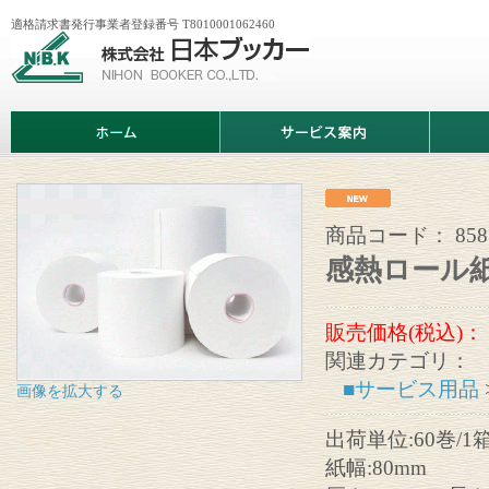
適格請求書発行事業者登録番号 T8010001062460
株
式
会
社
日
ホ
サ
商
本
ー
ー
品
ブ
ム
ビ
情
ッ
ス
報
カ
案
ー
内
商品コード：
858
感熱ロール紙
販売価格(税込)：
関連カテゴリ：
■サービス用品
画像を拡大する
出荷単位:60巻/1
紙幅:80mm