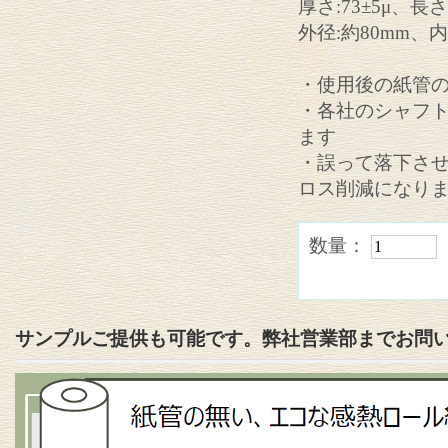
厚さ:73±5μ、長さ
外径:約80mm、内
・使用後の紙管
・各社のシャフ
ます
・誤って落下させ
ロス削減になり
数量：
サンプルご提供も可能です。弊社営業部までお問