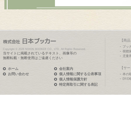
【商品
ブッ
Copyright ©
2026 NIHON BOOKER CO., LTD. All Rights Reserved.
視聴
当サイトに掲載されているテキスト、画像等の
児童
無断転載・無断使用はご遠慮ください
【サー
ホーム
会社案内
お問い合わせ
個人情報に関する公表事項
本の
DV
個人情報保護方針
特定商取引に関する表記