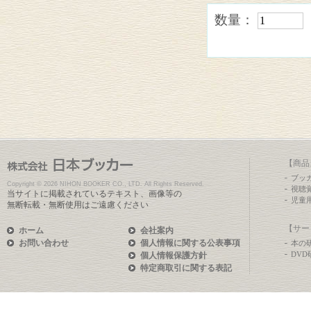
数量：
【商品
ブッ
Copyright ©
2026 NIHON BOOKER CO., LTD. All Rights Reserved.
視聴
当サイトに掲載されているテキスト、画像等の
児童
無断転載・無断使用はご遠慮ください
【サー
ホーム
会社案内
お問い合わせ
個人情報に関する公表事項
本の
DV
個人情報保護方針
特定商取引に関する表記