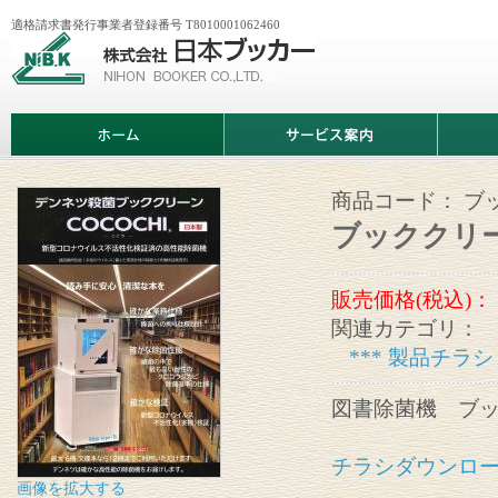
適格請求書発行事業者登録番号 T8010001062460
株
式
会
社
日
ホ
サ
商
本
ー
ー
品
ブ
ム
ビ
情
ッ
ス
報
カ
案
商品コード：
ブ
ー
内
ブッククリー
販売価格(税込)：
関連カテゴリ：
*** 製品チラシ
図書除菌機 ブッ
チラシダウンロ
画像を拡大する