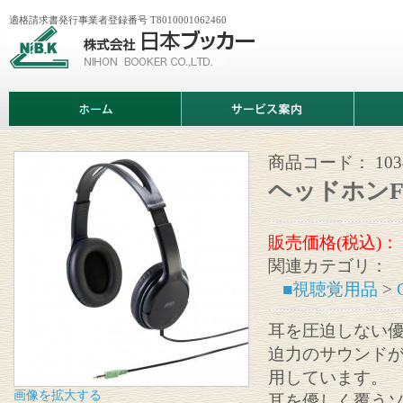
適格請求書発行事業者登録番号 T8010001062460
株
式
会
社
日
ホ
サ
商
本
ー
ー
品
ブ
ム
ビ
情
ッ
ス
報
カ
案
商品コード：
103
ー
内
ヘッドホン
販売価格(税込)：
関連カテゴリ：
■視聴覚用品
>
耳を圧迫しない
迫力のサウンドが
用しています。
画像を拡大する
耳を優しく覆う