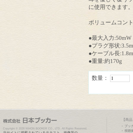
に使用できます
ボリュームコン
●最大入力:50mW
●プラグ形状:3.
●ケーブル長:1.8
●重量:約170g
数量：
【商品
ブッ
Copyright ©
2026 NIHON BOOKER CO., LTD. All Rights Reserved.
視聴
当サイトに掲載されているテキスト、画像等の