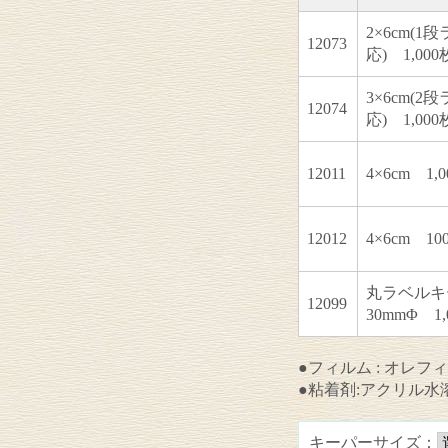
2×6cm(1
12073
応) 1,000
3×6cm(2
12074
応) 1,000
12011
4×6cm 1,
12012
4×6cm 10
丸ラベルキ
12099
30mmΦ 1,
●フィルム : オレフ
●粘着剤:アクリル水
キーパーサイズ：