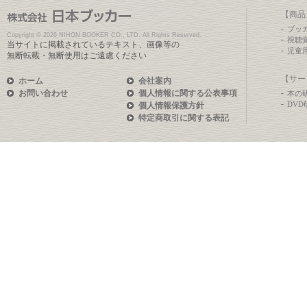
【商品
ブッ
Copyright ©
2026 NIHON BOOKER CO., LTD. All Rights Reserved.
視聴
当サイトに掲載されているテキスト、画像等の
児童
無断転載・無断使用はご遠慮ください
【サー
ホーム
会社案内
お問い合わせ
個人情報に関する公表事項
本の
DV
個人情報保護方針
特定商取引に関する表記