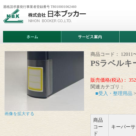
適格請求書発行事業者登録番号 T8010001062460
株
式
会
社
日
ホ
サ
商
本
ー
ー
品
ブ
ム
ビ
情
ッ
ス
報
カ
案
商品コード：
12011
ー
内
PSラベル
販売価格(税込)：
35
関連カテゴリ：
■受入・整理用品
画像を拡大する
商品
コー
キーパーサ
ド