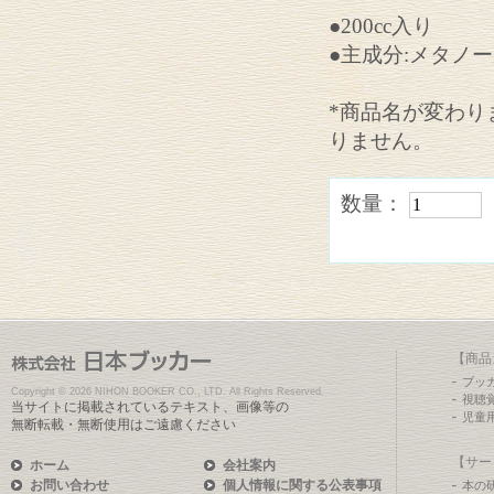
●200cc入り
●主成分:メタノ
*商品名が変わり
りません。
数量：
【商品
ブッ
Copyright ©
2026 NIHON BOOKER CO., LTD. All Rights Reserved.
視聴
当サイトに掲載されているテキスト、画像等の
児童
無断転載・無断使用はご遠慮ください
【サー
ホーム
会社案内
お問い合わせ
個人情報に関する公表事項
本の