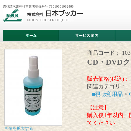
適格請求書発行事業者登録番号 T8010001062460
株
式
会
社
日
ホ
サ
商
本
ー
ー
品
ブ
ム
ビ
情
ッ
ス
報
カ
案
商品コード：
103
ー
内
CD・DVD
販売価格(税込)：
関連カテゴリ：
■視聴覚用品
>
【注意】
購入後1年以内、
てください
画像を拡大する