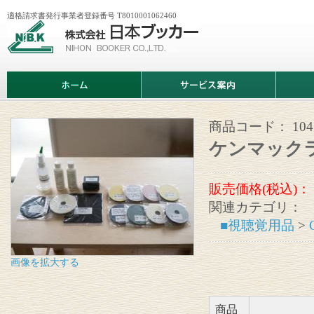
適格請求書発行事業者登録番号 T8010001062460
株
式
会
社
日
ホ
サ
商
本
ー
ー
品
ブ
ム
ビ
情
ッ
ス
報
カ
案
商品コード：
10
ー
内
ケンマックラ
販売価格(税込)：
関連カテゴリ：
■視聴覚用品
>
画像を拡大する
商品