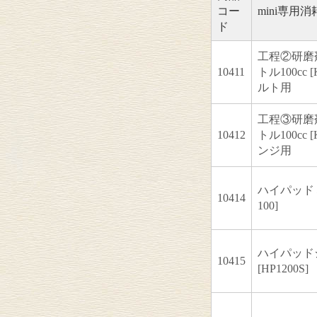
コー
mini専用消
ド
工程②研磨
10411
トル100cc 
ルト用
工程③研磨
10412
トル100cc 
ンジ用
ハイパッドミ
10414
100]
ハイパッド
10415
[HP1200S]