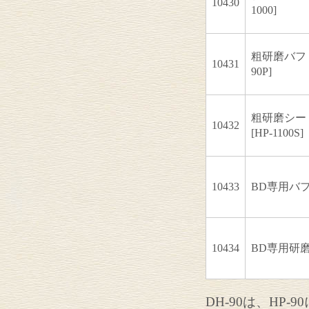
10430
1000]
粗研磨バフ #
10431
90P]
粗研磨シート
10432
[HP-1100S]
10433
BD専用バフ[B
10434
BD専用研磨剤
DH-90は、HP