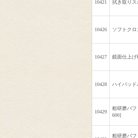
10421
拭き取りスポン
10426
ソフトクロス 
10427
鏡面仕上げ研磨
10428
ハイパッドバフ
粗研磨バフ #
10429
600]
粗研磨バフ #