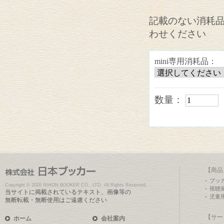
記載のない消耗
わせください
mini専用消耗品：
数量：
【商品
ブッ
Copyright ©
2026 NIHON BOOKER CO., LTD. All Rights Reserved.
視聴
当サイトに掲載されているテキスト、画像等の
児童
無断転載・無断使用はご遠慮ください
【サー
ホーム
会社案内