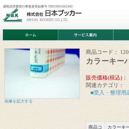
適格請求書発行事業者登録番号 T8010001062460
株
式
会
社
日
ホ
サ
商
本
ー
ー
品
ブ
ム
ビ
情
ッ
ス
報
カ
案
商品コード：
12
ー
内
カラーキーパー
販売価格(税込)：
関連カテゴリ：
■受入・整理用
画像を拡大する
商品コ
カラーキ