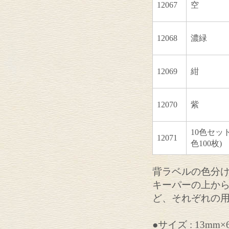
12067
空
12068
濃緑
12069
紺
12070
紫
10色セッ
12071
色100枚)
背ラベルの色分
キーパーの上か
ど、それぞれの
●サイズ : 13mm×