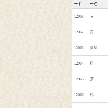
ード
ー色
12061
赤
12062
黄
12063
黄緑
12064
橙
12065
茶
12066
桃