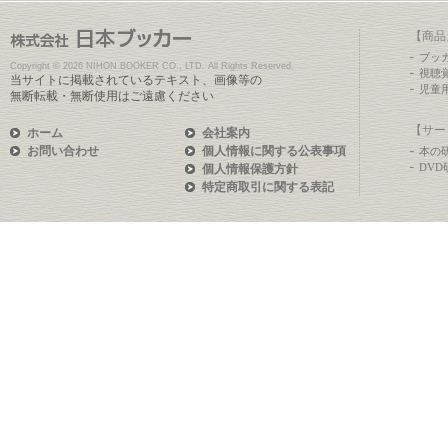
【商品
ブッ
Copyright ©
2026 NIHON BOOKER CO., LTD. All Rights Reserved.
視聴
当サイトに掲載されているテキスト、画像等の
児童
無断転載・無断使用はご遠慮ください
【サー
ホーム
会社案内
お問い合わせ
個人情報に関する公表事項
本の
DV
個人情報保護方針
特定商取引に関する表記